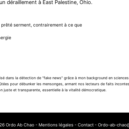
un déraillement à East Palestine, Ohio.
 prêté serment, contrairement à ce que
nergie
lisé dans la détection de "fake news" grâce à mon background en sciences
fûtées pour débunker les mensonges, armant nos lecteurs de faits incontes
n juste et transparente, essentielle à la vitalité démocratique.
026
Ordo Ab Chao
-
Mentions légales
-
Contact
- Ordo-ab-chao@s