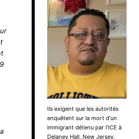
our
t
nt
 9
Ils exigent que les autorités
enquêtent sur la mort d'un
immigrant détenu par l'ICE à
la
Delaney Hall, New Jersey.