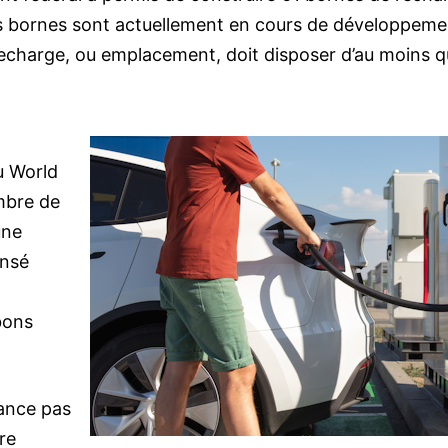
res bornes sont actuellement en cours de développeme
echarge, ou emplacement, doit disposer d’au moins q
au World
mbre de
une
ensé
bons
nance pas
re