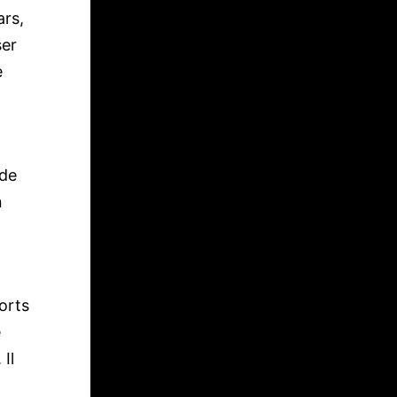
ars,
ser
e
 de
n
orts
e
Il