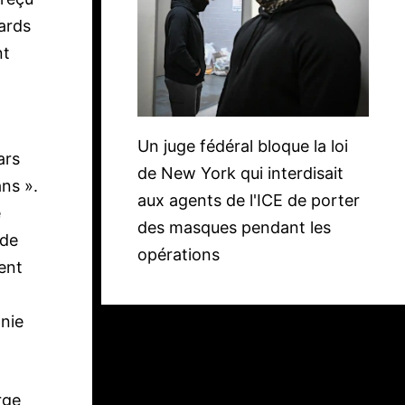
iards
nt
Un juge fédéral bloque la loi
ars
de New York qui interdisait
ns ».
aux agents de l'ICE de porter
e
des masques pendant les
 de
opérations
ent
anie
rge