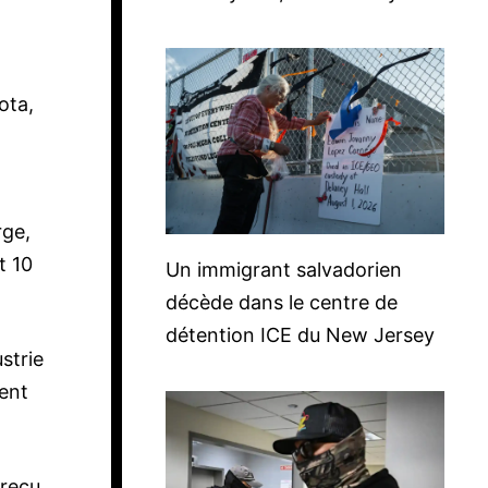
ota,
rge,
t 10
Un immigrant salvadorien
décède dans le centre de
détention ICE du New Jersey
strie
lent
 reçu