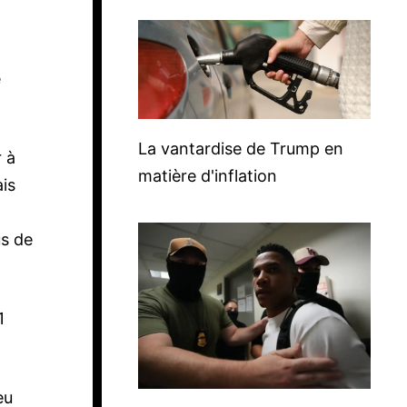
e
La vantardise de Trump en
 à
matière d'inflation
ais
us de
1
eu