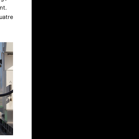
nt.
uatre