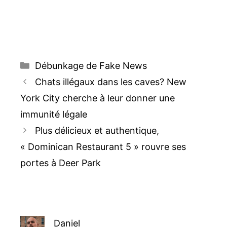
Catégories
Débunkage de Fake News
Navigation
Chats illégaux dans les caves? New
des
York City cherche à leur donner une
articles
immunité légale
Plus délicieux et authentique,
« Dominican Restaurant 5 » rouvre ses
portes à Deer Park
Daniel