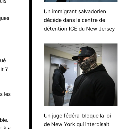
uis
Un immigrant salvadorien
ques
décède dans le centre de
détention ICE du New Jersey
qué
ir ?
s les
Un juge fédéral bloque la loi
ble.
de New York qui interdisait
 il y