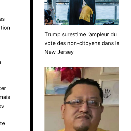
es
ation
Trump surestime l’ampleur du
vote des non-citoyens dans le
New Jersey
n
ter
 mais
es
ite