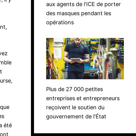
aux agents de l'ICE de porter
des masques pendant les
opérations
nt,
vez
emble
t
urse,
Plus de 27 000 petites
entreprises et entrepreneurs
 que
reçoivent le soutien du
ès
gouvernement de l'État
a été
sont