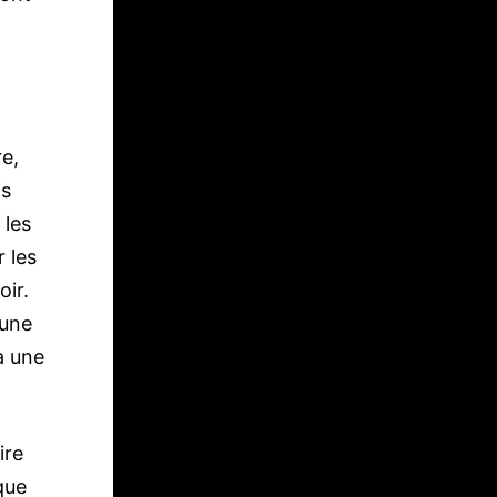
re,
is
 les
 les
oir.
’une
a une
ire
 que