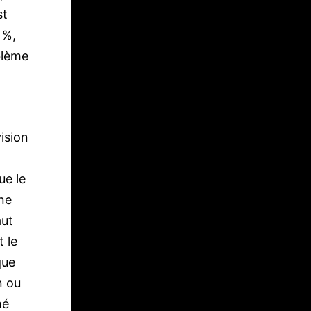
st
 %,
oblème
vision
ue le
ne
aut
 le
que
n ou
mé