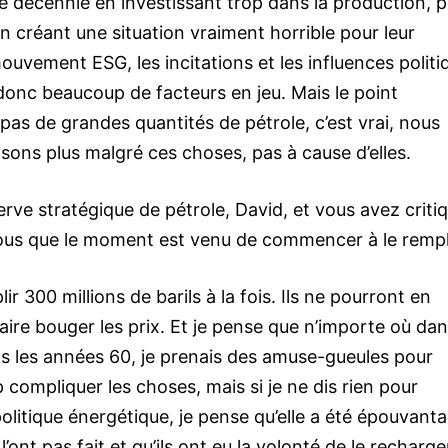
re décennie en investissant trop dans la production, p
en créant une situation vraiment horrible pour leur
uvement ESG, les incitations et les influences politi
y a donc beaucoup de facteurs en jeu. Mais le point
as de grandes quantités de pétrole, c’est vrai, nous
ons plus malgré ces choses, pas à cause d’elles.
rve stratégique de pétrole, David, et vous avez criti
ous que le moment est venu de commencer à le rempl
300 millions de barils à la fois. Ils ne pourront en
faire bouger les prix. Et je pense que n’importe où dan
ans les années 60, je prenais des amuse-gueules pour
p compliquer les choses, mais si je ne dis rien pour
litique énergétique, je pense qu’elle a été épouvanta
 l’ont pas fait et qu’ils ont eu la volonté de le recharger,