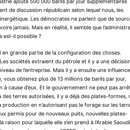
ustrie ajoute 500 000 barils par jour supplémentaires
nt de discussion républicain selon lequel nous, les
 énergétique. Les démocrates ne parlent que de sourc
oire jamais. Mais en réalité, il semble que l’administr
est-il possible ?
 en grande partie de la configuration des choses.
Les sociétés extraient du pétrole et il y a une décisio
veau de l’entreprise. Mais il y a ensuite une influence
, vous obtenez plus de 13 millions de barils par jour,
on à cause d’eux. Et le gouvernement ne peut pas arrê
à des terres autorisées, il y a déjà des plates-formes,
 production en n’autorisant pas le forage sur les terr
ux permis pour de nouveaux puits, nouvelles plates-
 raison pour laquelle elle s’en prend à l’Arabie Saoud