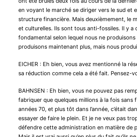
ont été brûlés deux fois au cours de la derniè
en voyant le marché se diriger vers le sud et 
structure financière. Mais deuxièmement, le mo
et culturelles. Ils sont tous anti-fossiles. Il 
fondamental selon lequel nous ne produisons p
produisons maintenant plus, mais nous produis
EICHER : Eh bien, vous avez mentionné la rése
sa réduction comme cela a été fait. Pensez-v
BAHNSEN : Eh bien, vous ne pouvez pas remplir 
fabriquer que quelques millions à la fois sans 
années 70, et plus tôt dans l’année, c’était d
essayer de faire le plein. Et je ne veux pas tro
défendre cette administration en matière de po
Mais il est vrai aussi qu’en plus du fait qu’ils ne