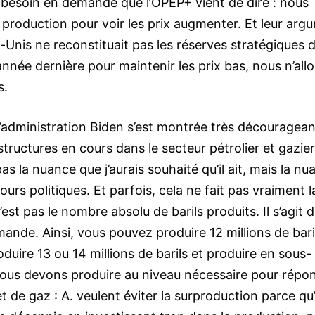
 besoin en demande que l’OPEP+ vient de dire : nous
eur production pour voir les prix augmenter. Et leur ar
-Unis ne reconstituait pas les réserves stratégiques 
’année dernière pour maintenir les prix bas, nous n’all
s.
 l’administration Biden s’est montrée très découragean
tructures en cours dans le secteur pétrolier et gazier
pas la nuance que j’aurais souhaité qu’il ait, mais la n
urs politiques. Et parfois, cela ne fait pas vraiment l
st pas le nombre absolu de barils produits. Il s’agit 
ande. Ainsi, vous pouvez produire 12 millions de bari
uire 13 ou 14 millions de barils et produire en sous-
e nous devons produire au niveau nécessaire pour répo
 de gaz : A. veulent éviter la surproduction parce qu’