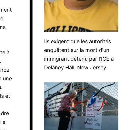
gument
de
ons
Ils exigent que les autorités
enquêtent sur la mort d'un
te à
immigrant détenu par l'ICE à
.
Delaney Hall, New Jersey.
uance
a une
du
ls et
ndre
ils