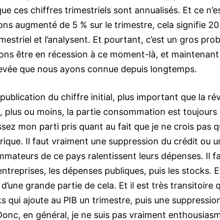
ue ces chiffres trimestriels sont annualisés. Et ce n’e
ns augmenté de 5 % sur le trimestre, cela signifie 20
imestriel et l’analysent. Et pourtant, c’est un gros pr
ions être en récession à ce moment-là, et maintenant
élevée que nous ayons connue depuis longtemps.
blication du chiffre initial, plus important que la ré
e, plus ou moins, la partie consommation est toujours
ssez mon parti pris quant au fait que je ne crois pas q
ique. Il faut vraiment une suppression du crédit ou u
mateurs de ce pays ralentissent leurs dépenses. Il f
treprises, les dépenses publiques, puis les stocks. Et
 d’une grande partie de cela. Et il est très transitoire 
s qui ajoute au PIB un trimestre, puis une suppressio
 Donc, en général, je ne suis pas vraiment enthousias