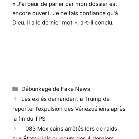
« J'ai peur de parler car mon dossier est
encore ouvert. Je ne fais confiance qu'à
Dieu. Il a le dernier mot », a-t-il conclu.
Catégories
Débunkage de Fake News
Navigation
Les exilés demandent à Trump de
des
reporter l’expulsion des Vénézuéliens après
articles
la fin du TPS
1 083 Mexicains arrêtés lors de raids
aux États-Unis au cours des 4 derniers