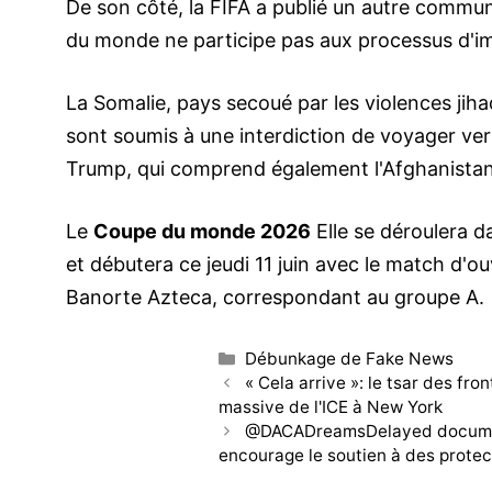
De son côté, la FIFA a publié un autre commu
du monde ne participe pas aux processus d'imm
La Somalie, pays secoué par les violences jihad
sont soumis à une interdiction de voyager ve
Trump, qui comprend également l'Afghanistan, 
Le
Coupe du monde 2026
Elle se déroulera 
et débutera ce jeudi 11 juin avec le match d'o
Banorte Azteca, correspondant au groupe A.
Catégories
Débunkage de Fake News
Navigation
« Cela arrive »: le tsar des f
des
massive de l'ICE à New York
articles
@DACADreamsDelayed document
encourage le soutien à des prote