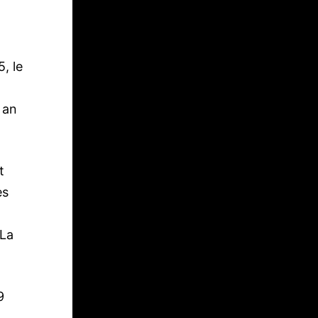
, le
 an
t
es
 La
9