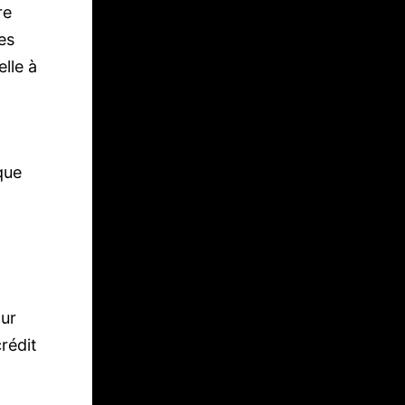
re
es
lle à
que
our
crédit