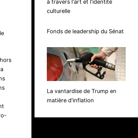
à travers l'art et l'identité
culturelle
Fonds de leadership du Sénat
de
 hors
la
ns
ns
La vantardise de Trump en
matière d'inflation
nt
ro-