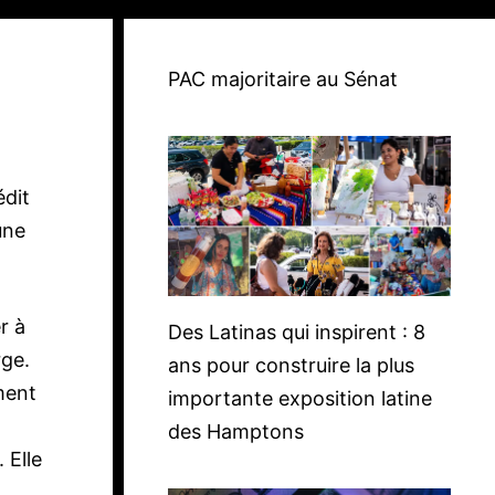
PAC majoritaire au Sénat
édit
une
r à
Des Latinas qui inspirent : 8
rge.
ans pour construire la plus
ment
importante exposition latine
des Hamptons
 Elle