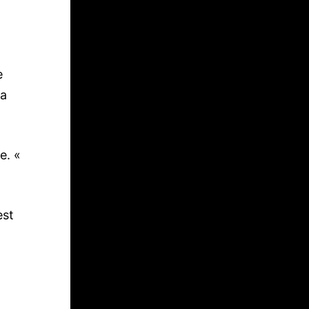
e
la
e. «
est