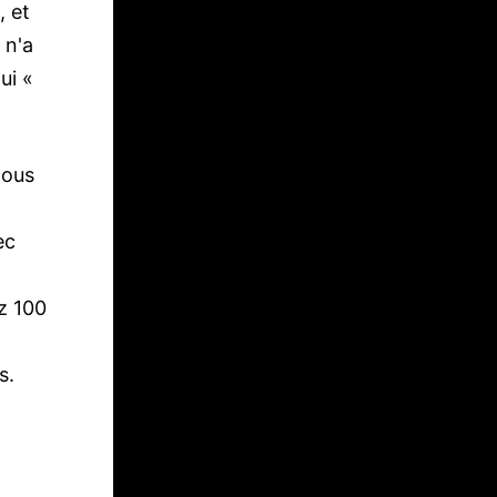
, et
 n'a
ui «
nous
ec
z 100
s.